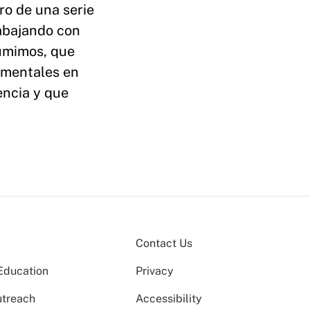
ro de una serie
rabajando con
sumimos, que
imentales en
encia y que
Contact Us
Education
Privacy
utreach
Accessibility