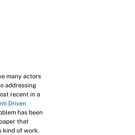
lve many actors
to addressing
ost recent in a
em Driven
roblem has been
 paper that
 kind of work.