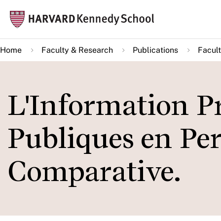
Skip
Mai
to
navi
main
Home
Faculty & Research
Publications
Facult
content
L'Information Pri
Publiques en Per
Comparative.