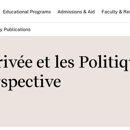
n
Educational Programs
Admissions & Aid
Faculty & Re
gation
y Publications
vée et les Politi
spective